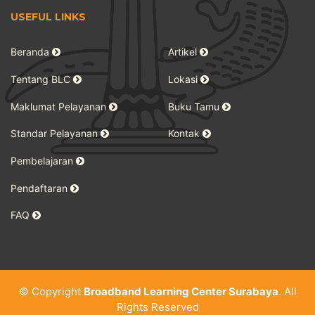
USEFUL LINKS
Beranda
Artikel
Tentang BLC
Lokasi
Maklumat Pelayanan
Buku Tamu
Standar Pelayanan
Kontak
Pembelajaran
Pendaftaran
FAQ
© Copyright
Broadband Learning Center Surabaya
. All
Rights Reserved