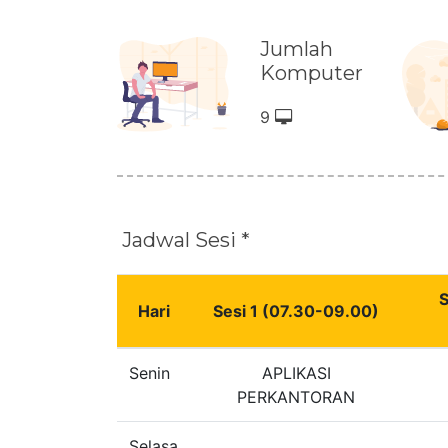
Jumlah
Komputer
9
Jadwal Sesi *
S
Hari
Sesi 1 (07.30-09.00)
Senin
APLIKASI
PERKANTORAN
Selasa