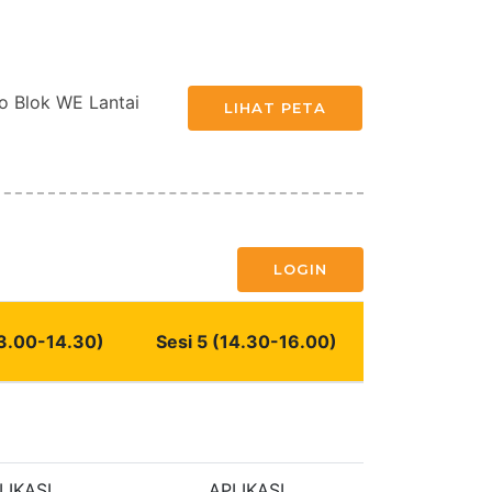
o Blok WE Lantai
LIHAT PETA
LOGIN
13.00-14.30)
Sesi 5 (14.30-16.00)
LIKASI
APLIKASI