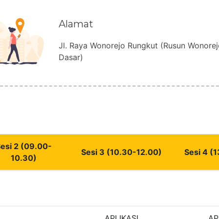
Alamat
Jl. Raya Wonorejo Rungkut (Rusun Wonorej
Dasar)
esi 2 (09.00-
Sesi 3 (10.30-12.00)
Sesi 4 (
10.30)
APLIKASI
AP