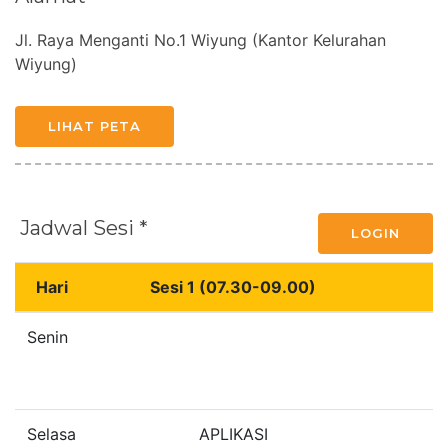
Jl. Raya Menganti No.1 Wiyung (Kantor Kelurahan
Wiyung)
LIHAT PETA
Jadwal Sesi *
LOGIN
Hari
Sesi 1 (07.30-09.00)
S
Senin
Selasa
APLIKASI