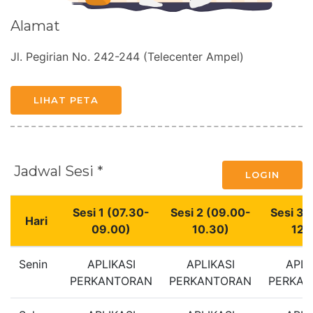
Alamat
Jl. Pegirian No. 242-244 (Telecenter Ampel)
LIHAT PETA
Jadwal Sesi *
LOGIN
Sesi 1 (07.30-
Sesi 2 (09.00-
Sesi 3 
Hari
09.00)
10.30)
12.
Senin
APLIKASI
APLIKASI
APLI
PERKANTORAN
PERKANTORAN
PERKA