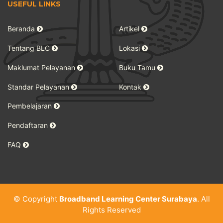
USEFUL LINKS
Beranda
Artikel
Tentang BLC
Lokasi
Maklumat Pelayanan
Buku Tamu
Standar Pelayanan
Kontak
Pembelajaran
Pendaftaran
FAQ
© Copyright
Broadband Learning Center Surabaya
. All
Rights Reserved