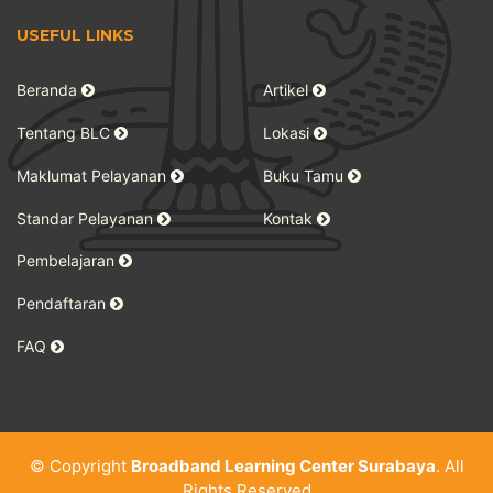
USEFUL LINKS
Beranda
Artikel
Tentang BLC
Lokasi
Maklumat Pelayanan
Buku Tamu
Standar Pelayanan
Kontak
Pembelajaran
Pendaftaran
FAQ
© Copyright
Broadband Learning Center Surabaya
. All
Rights Reserved